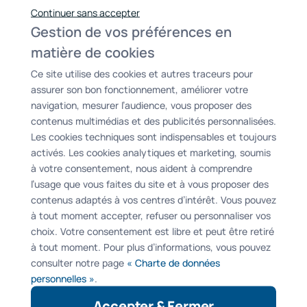
Continuer sans accepter
Gestion de vos préférences en
matière de cookies
Ce site utilise des cookies et autres traceurs pour
assurer son bon fonctionnement, améliorer votre
navigation, mesurer l’audience, vous proposer des
contenus multimédias et des publicités personnalisées.
Les cookies techniques sont indispensables et toujours
Stores anti-chaleur / froid
activés. Les cookies analytiques et marketing, soumis
à votre consentement, nous aident à comprendre
Les stores anti-chaleur, un atout pour votre
l’usage que vous faites du site et à vous proposer des
maison afin de gérer la température été
contenus adaptés à vos centres d’intérêt. Vous pouvez
comme hiver de manière simple et efficace.
à tout moment accepter, refuser ou personnaliser vos
choix. Votre consentement est libre et peut être retiré
à tout moment. Pour plus d’informations, vous pouvez
consulter notre page
« Charte de données
personnelles »
.
Accepter & Fermer