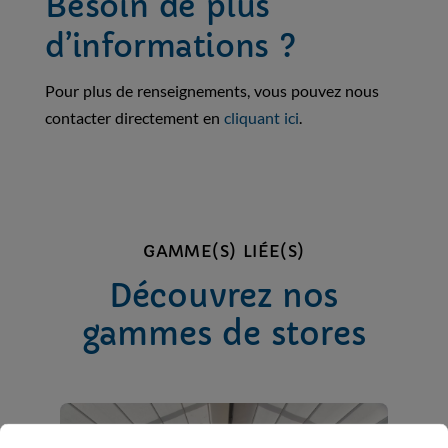
Besoin de plus
d’informations ?
Pour plus de renseignements, vous pouvez nous
contacter directement en
cliquant ici
.
GAMME(S) LIÉE(S)
Découvrez nos
gammes de stores