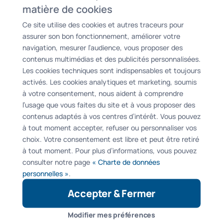
matière de cookies
stores, permettant à la fois de garder une
Ce site utilise des cookies et autres traceurs pour
luminosité importante, un design moderne en
assurer son bon fonctionnement, améliorer votre
conseillant un produit totalement adapté à la
navigation, mesurer l’audience, vous proposer des
configuration du lieu, mais aussi d’obtenir une
contenus multimédias et des publicités personnalisées.
protection thermique idéale et essentielle pour
Les cookies techniques sont indispensables et toujours
pouvoir profiter pleinement de ce type d’extension
activés. Les cookies analytiques et marketing, soumis
en été comme en hiver.
à votre consentement, nous aident à comprendre
l’usage que vous faites du site et à vous proposer des
contenus adaptés à vos centres d’intérêt. Vous pouvez
Ce particulier résidant à Paris a choisi Passion
à tout moment accepter, refuser ou personnaliser vos
Store pour son conseil et son travail de qualité, et
choix. Votre consentement est libre et peut être retiré
toute l’équipe le remercie de sa confiance !
à tout moment. Pour plus d’informations, vous pouvez
consulter notre page
« Charte de données
personnelles »
.
Accepter & Fermer
Modifier mes préférences