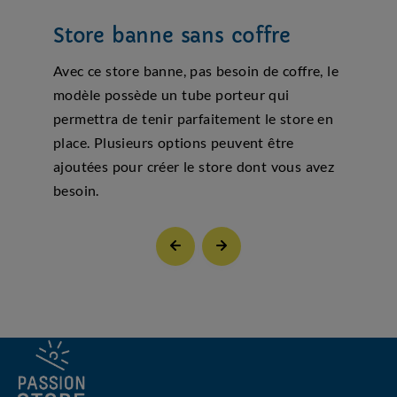
Store banne sans coffre
St
to
e
Avec ce store banne, pas besoin de coffre, le
ons
modèle possède un tube porteur qui
Les 
permettra de tenir parfaitement le store en
parf
place. Plusieurs options peuvent être
pend
 vie
ajoutées pour créer le store dont vous avez
besoin.