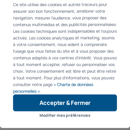
Ce site utilise des cookies et autres traceurs pour
face au prix d'un store neuf. Souvent, remplacer la
assurer son bon fonctionnement, améliorer votre
toile peut donner une seconde vie à une armature
navigation, mesurer l’audience, vous proposer des
en bon état.
contenus multimédias et des publicités personnalisées.
Les cookies techniques sont indispensables et toujours
Chez Passion Store, notre expertise de plus de 10
activés. Les cookies analytiques et marketing, soumis
ans nous permet de vous conseiller sur les
à votre consentement, nous aident à comprendre
meilleures solutions pour maximiser la durée de vie
l’usage que vous faites du site et à vous proposer des
contenus adaptés à vos centres d’intérêt. Vous pouvez
de votre installation selon votre environnement
à tout moment accepter, refuser ou personnaliser vos
spécifique dans la région Rhône-Alpes.
choix. Votre consentement est libre et peut être retiré
à tout moment. Pour plus d’informations, vous pouvez
→
Demandez votre visite de conseil gratuite et
consulter notre page
« Charte de données
votre devis sur mesure
personnelles »
.
Accepter & Fermer
Modifier mes préférences