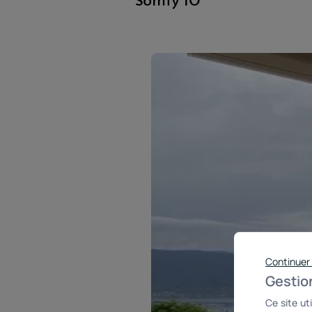
Somfy IO
Continuer
Gestio
Ce site ut