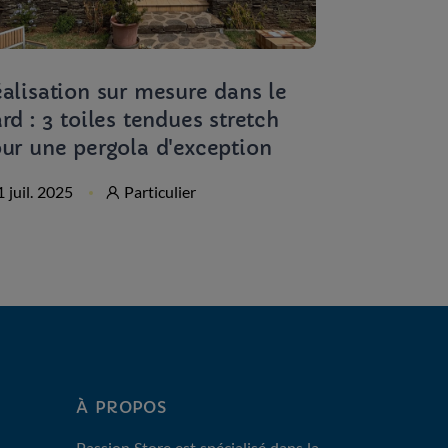
alisation sur mesure dans le
Protection
rd : 3 toiles tendues stretch
pour une 
ur une pergola d'exception
Montpelli
1 juil. 2025
Particulier
1 sept. 202
À PROPOS
Passion Store est spécialisé dans la