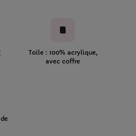
g
Toile : 100% acrylique,
avec coffre
 de
m