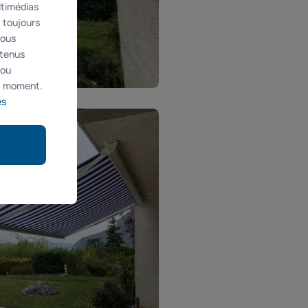
ltimédias
 toujours
nous
ntenus
 ou
ut moment.
es