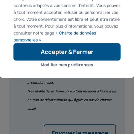
contenus adaptés à vos centres d’intérêt. Vous pouvez
à tout moment accepter, refuser ou personnaliser vos
choix. Votre consentement est libre et peut être retiré
à tout moment. Pour plus d’informations, vous pouvez
RGPD*
consulter notre page
« Charte de données
Je consens à ce que ce site stocke mes
personnelles »
.
informations envoyées afin qu’ils puissent répondre à
Accepter & Fermer
ma requête.
Newsletter
Modifier mes préférences
J’accepte de recevoir la newsletter
Passion Store, les dernières actualités et offres
promotionnelles.
*Possibilité de se désinscrire à tout moment à l’aide d’un
bouton de désinscription qui figure en bas de chaque
email.
Envoyer le message