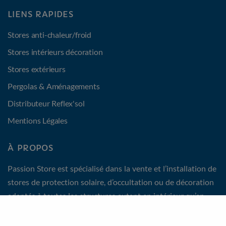
LIENS RAPIDES
Stores anti-chaleur/froid
Stores intérieurs décoration
Stores extérieurs
Pergolas & Aménagements
Distributeur Reflex'sol
Mentions Légales
À PROPOS
Passion Store est spécialisé dans la vente et l’installation de
stores de protection solaire, d’occultation ou de décoration
adaptés à toutes les structures autant en intérieur qu’en
extérieur. Un acteur incontournable de l’aménagement de la
maison en Rhône Alpes et PACA.